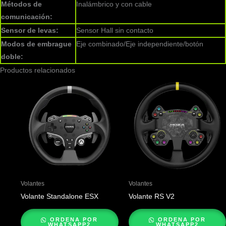
Métodos de
Inalámbrico y con cable
comunicación:
Sensor de levas:
Sensor Hall sin contacto
Modos de embrague
Eje combinado/Eje independiente/botón
doble:
Productos relacionados
Volantes
Volantes
Volante Standalone ESX
Volante RS V2
ORDENA POR
ORDENA POR
WHATSAPP2
WHATSAPP2