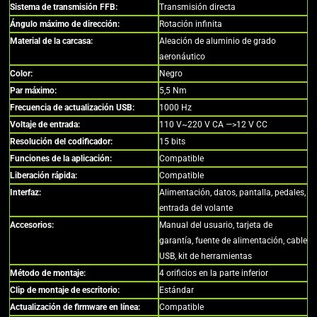
Sistema de transmisión FFB:
Transmisión directa
Ángulo máximo de dirección:
Rotación infinita
Material de la carcasa:
Aleación de aluminio de grado
aeronáutico
Color:
Negro
Par máximo:
5,5 Nm
Frecuencia de actualización USB:
1000 Hz
Voltaje de entrada:
110 V~220 V CA —>12 V CC
Resolución del codificador:
15 bits
Funciones de la aplicación:
Compatible
Liberación rápida:
Compatible
Interfaz:
Alimentación, datos, pantalla, pedales,
entrada del volante
Accesorios:
Manual del usuario, tarjeta de
garantía, fuente de alimentación, cable
USB, kit de herramientas
Método de montaje:
4 orificios en la parte inferior
Clip de montaje de escritorio:
Estándar
Actualización de firmware en línea:
Compatible