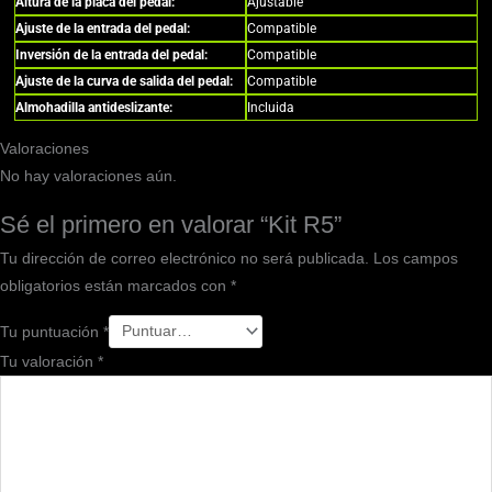
Altura de la placa del pedal:
Ajustable
Ajuste de la entrada del pedal:
Compatible
Inversión de la entrada del pedal:
Compatible
Ajuste de la curva de salida del pedal:
Compatible
Almohadilla antideslizante:
Incluida
Valoraciones
No hay valoraciones aún.
Sé el primero en valorar “Kit R5”
Tu dirección de correo electrónico no será publicada.
Los campos
obligatorios están marcados con
*
Tu puntuación
*
Tu valoración
*